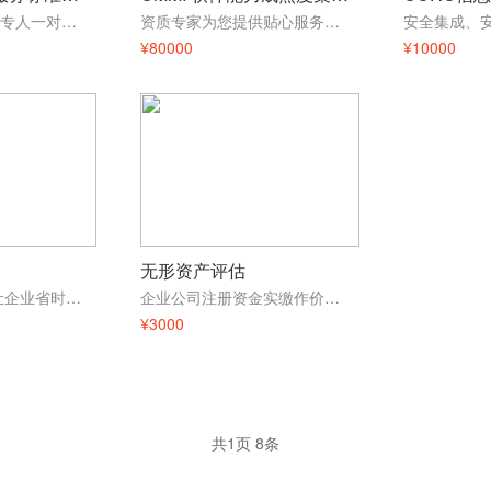
十余年企服经验，专人一对一服务
资质专家为您提供贴心服务，无其他隐形消费
¥80000
¥10000
无形资产评估
一对一专业服务 让企业省时省力通过率高
企业公司注册资金实缴作价出资
¥3000
共
1
页
8
条